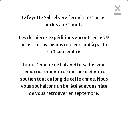
×
Lafayette Saltiel sera fermée du Vendredi
31 Juillet 2026 au Lundi 31 Août 2026.
Lafayette Saltiel sera fermé du 31 juillet
Les dernières expéditions auront lieu le Mercredi 29
inclus au 31 août.
Juillet 2026 à 13h. Les livraisons reprendront à partir
du Lundi
Lundi
31
Août
2026.
Les dernières expéditions auront lieu le 29
Toute l'équipe de Lafayette Saltiel vous remercie
juillet. Les livraisons reprendront à partir
pour votre confiance et votre soutien.
du 2 septembre.
Nous vous souhaitons un très bel été et avons hâte
de vous retrouver pour la rentrée.
Toute l'équipe de Lafayette Saltiel vous
remercie pour votre confiance et votre
soutien tout au long de cette année. Nous
0
vous souhaitons un bel été et avons hâte
MENU
de vous retrouver en septembre.
Vos avis
Agrafes à ressorts BOHIN