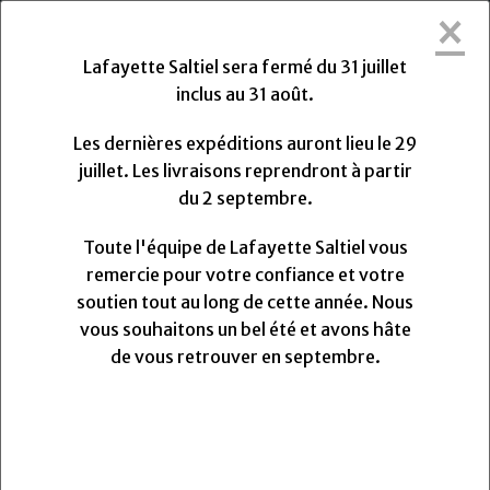
×
Lafayette Saltiel sera fermée du Vendredi
31 Juillet 2026 au Lundi 31 Août 2026.
Lafayette Saltiel sera fermé du 31 juillet
Les dernières expéditions auront lieu le Mercredi 29
inclus au 31 août.
Juillet 2026 à 13h. Les livraisons reprendront à partir
du Lundi
Lundi
31
Août
2026.
Les dernières expéditions auront lieu le 29
Toute l'équipe de Lafayette Saltiel vous remercie
juillet. Les livraisons reprendront à partir
pour votre confiance et votre soutien.
du 2 septembre.
Nous vous souhaitons un très bel été et avons hâte
de vous retrouver pour la rentrée.
Toute l'équipe de Lafayette Saltiel vous
remercie pour votre confiance et votre
soutien tout au long de cette année. Nous
0
vous souhaitons un bel été et avons hâte
MENU
de vous retrouver en septembre.
Vos avis
FINTES - Super 150's gris à