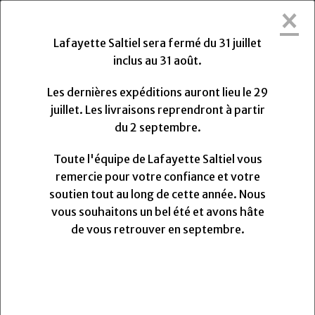
×
Lafayette Saltiel sera fermée du Vendredi
31 Juillet 2026 au Lundi 31 Août 2026.
Lafayette Saltiel sera fermé du 31 juillet
Les dernières expéditions auront lieu le Mercredi 29
inclus au 31 août.
Juillet 2026 à 13h. Les livraisons reprendront à partir
du Lundi
Lundi
31
Août
2026.
Les dernières expéditions auront lieu le 29
Toute l'équipe de Lafayette Saltiel vous remercie
juillet. Les livraisons reprendront à partir
pour votre confiance et votre soutien.
du 2 septembre.
Nous vous souhaitons un très bel été et avons hâte
de vous retrouver pour la rentrée.
Toute l'équipe de Lafayette Saltiel vous
remercie pour votre confiance et votre
soutien tout au long de cette année. Nous
0
vous souhaitons un bel été et avons hâte
MENU
de vous retrouver en septembre.
Vos avis
Toile tailleur poids lourd