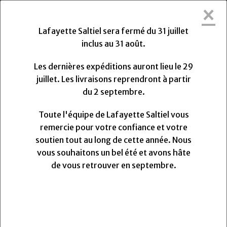
×
Lafayette Saltiel sera fermée du Vendredi
31 Juillet 2026 au Lundi 31 Août 2026.
Lafayette Saltiel sera fermé du 31 juillet
Les dernières expéditions auront lieu le Mercredi 29
inclus au 31 août.
Juillet 2026 à 13h. Les livraisons reprendront à partir
du Lundi
Lundi
31
Août
2026.
Les dernières expéditions auront lieu le 29
Toute l'équipe de Lafayette Saltiel vous remercie
juillet. Les livraisons reprendront à partir
pour votre confiance et votre soutien.
du 2 septembre.
Nous vous souhaitons un très bel été et avons hâte
de vous retrouver pour la rentrée.
Toute l'équipe de Lafayette Saltiel vous
remercie pour votre confiance et votre
soutien tout au long de cette année. Nous
0
vous souhaitons un bel été et avons hâte
MENU
de vous retrouver en septembre.
Vos avis
Echantillon Denim noir