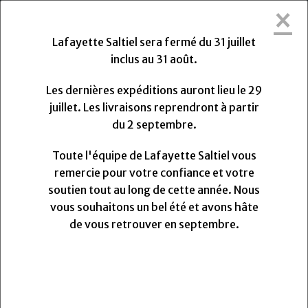
×
Lafayette Saltiel sera fermée du Vendredi
31 Juillet 2026 au Lundi 31 Août 2026.
Lafayette Saltiel sera fermé du 31 juillet
Les dernières expéditions auront lieu le Mercredi 29
inclus au 31 août.
Juillet 2026 à 13h. Les livraisons reprendront à partir
du Lundi
Lundi
31
Août
2026.
Les dernières expéditions auront lieu le 29
Toute l'équipe de Lafayette Saltiel vous remercie
juillet. Les livraisons reprendront à partir
pour votre confiance et votre soutien.
du 2 septembre.
Nous vous souhaitons un très bel été et avons hâte
de vous retrouver pour la rentrée.
Toute l'équipe de Lafayette Saltiel vous
remercie pour votre confiance et votre
soutien tout au long de cette année. Nous
0
vous souhaitons un bel été et avons hâte
MENU
de vous retrouver en septembre.
Vos avis
Renfort ceinture Sta-neat