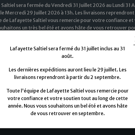
 Saltiel sera fermée du Vendredi 31 Juillet 2026 au Lundi 31 
le Mercredi 29 Juillet 2026 à 13h. Les livraisons reprendront
e de Lafayette Saltiel vous remercie pour votre confiance et 
uhaitons un très bel été et avons hâte de vous retrouver pou
Lafayette Saltiel sera fermé du 31 juillet inclus au 31
août.
Les dernières expéditions auront lieu le 29 juillet. Les
livraisons reprendront à partir du 2 septembre.
ouveautées
Tissus
Doublure
Fils à coudre
M
Toute l'équipe de Lafayette Saltiel vous remercie pour
votre confiance et votre soutien tout au long de cette
année. Nous vous souhaitons un bel été et avons hâte
de vous retrouver en septembre.