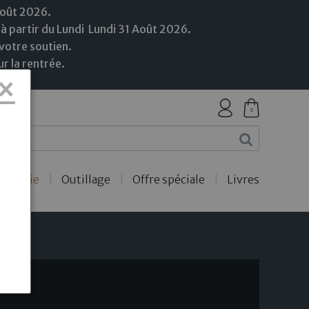
Août 2026.
 à partir du Lundi
Lundi
31
Août
2026.
votre soutien.
r la rentrée.
×
0
ercerie
Outillage
Offre spéciale
Livres