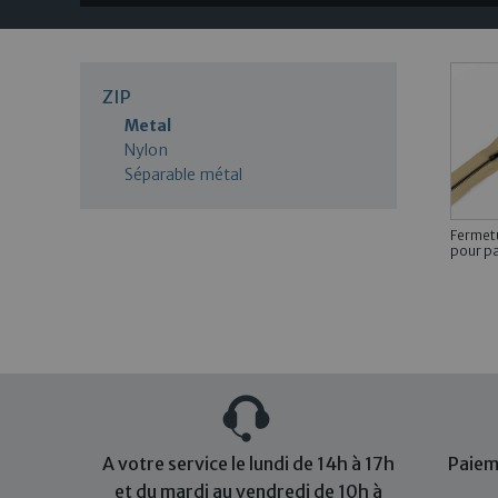
ZIP
Metal
Nylon
Séparable métal
Fermetu
pour pa
A votre service le lundi de 14h à 17h
Paiem
et du mardi au vendredi de 10h à