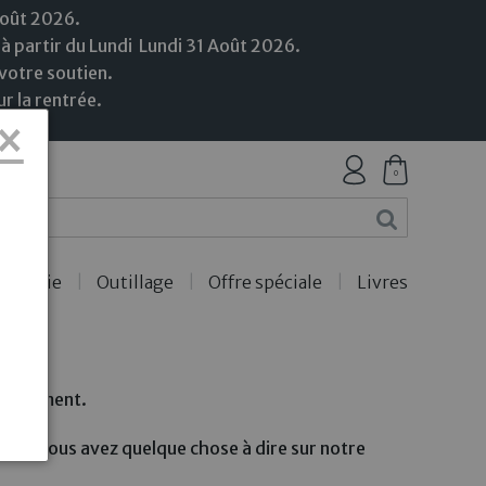
Août 2026.
 à partir du Lundi
Lundi
31
Août
2026.
votre soutien.
r la rentrée.
×
0
ercerie
Outillage
Offre spéciale
Livres
 "2"
ctuellement.
ts ? Vous avez quelque chose à dire sur notre