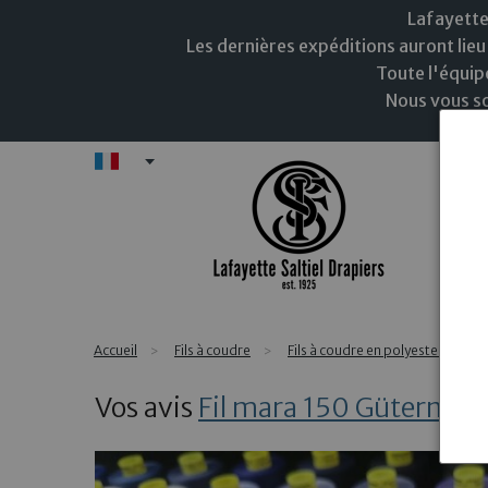
Lafayette
Les dernières expéditions auront lieu 
Toute l'équip
Nous vous so
FR
N
Accueil
Fils à coudre
Fils à coudre en polyester Güte
Vos avis
Fil mara 150 Güterman