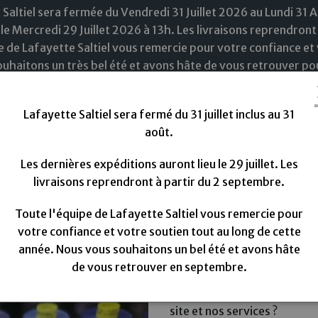
 Saltiel sera fermée du Vendredi 31 Juillet 2026 au Lundi 31 
le Mercredi 29 Juillet 2026 à 13h. Les livraisons reprendront
e de Lafayette Saltiel vous remercie pour votre confiance et 
uhaitons un très bel été et avons hâte de vous retrouver pou
Lafayette Saltiel sera fermé du 31 juillet inclus au 31
août.
Les dernières expéditions auront lieu le 29 juillet. Les
livraisons reprendront à partir du 2 septembre.
ouveautées
Tissus
Doublure
Fils à coudre
M
Toute l'équipe de Lafayette Saltiel vous remercie pour
rmann Mara
Mara 150 fil Gütermann - 1000m
Fil mara 150 Gütermann
votre confiance et votre soutien tout au long de cette
année. Nous vous souhaitons un bel été et avons hâte
Il n'y a pas encore d'avis a
n "2"
de vous retrouver en septembre.
Vous avez essayé nos produi
site et nos services ?