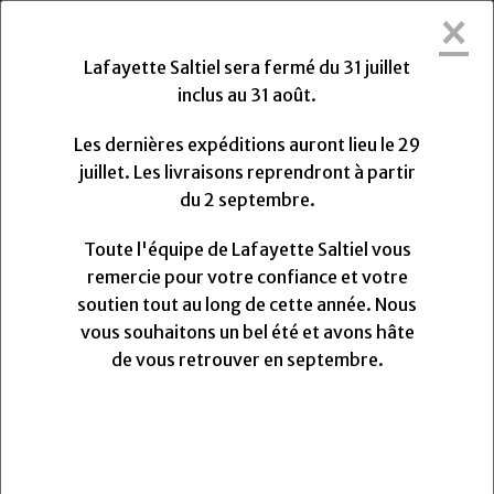
×
Lafayette Saltiel sera fermée du Vendredi
31 Juillet 2026 au Lundi 31 Août 2026.
Lafayette Saltiel sera fermé du 31 juillet
Les dernières expéditions auront lieu le Mercredi 29
inclus au 31 août.
Juillet 2026 à 13h. Les livraisons reprendront à partir
du Lundi
Lundi
31
Août
2026.
Les dernières expéditions auront lieu le 29
Toute l'équipe de Lafayette Saltiel vous remercie
juillet. Les livraisons reprendront à partir
pour votre confiance et votre soutien.
du 2 septembre.
Nous vous souhaitons un très bel été et avons hâte
de vous retrouver pour la rentrée.
Toute l'équipe de Lafayette Saltiel vous
remercie pour votre confiance et votre
soutien tout au long de cette année. Nous
0
vous souhaitons un bel été et avons hâte
MENU
de vous retrouver en septembre.
Vos avis
Fil mara 120 Gütermann