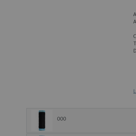
A
A
C
T
D
L
000