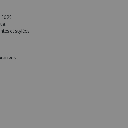
 2025
que.
antes et stylées.
oratives