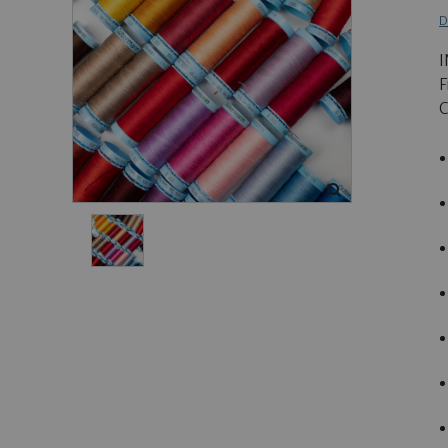
D
I
F
C