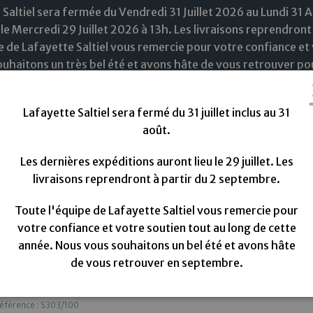
 Saltiel sera fermée du Vendredi 31 Juillet 2026 au Lundi 31 
le Mercredi 29 Juillet 2026 à 13h. Les livraisons reprendront
e de Lafayette Saltiel vous remercie pour votre confiance et 
uhaitons un très bel été et avons hâte de vous retrouver pou
Lafayette Saltiel sera fermé du 31 juillet inclus au 31
août.
Les dernières expéditions auront lieu le 29 juillet. Les
livraisons reprendront à partir du 2 septembre.
ouveautées
Tissus
Doublure
Fils à coudre
M
Toute l'équipe de Lafayette Saltiel vous remercie pour
termann 100m S303
votre confiance et votre soutien tout au long de cette
année. Nous vous souhaitons un bel été et avons hâte
de vous retrouver en septembre.
Fil de soie Gütermann 100m S303
éférence : S303/100