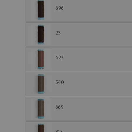
696
23
423
540
669
817