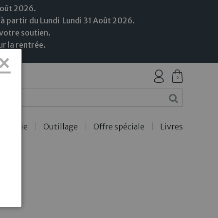
Août 2026.
 à partir du Lundi
Lundi
31
Août
2026.
votre soutien.
r la rentrée.
×
0
ercerie
Outillage
Offre spéciale
Livres