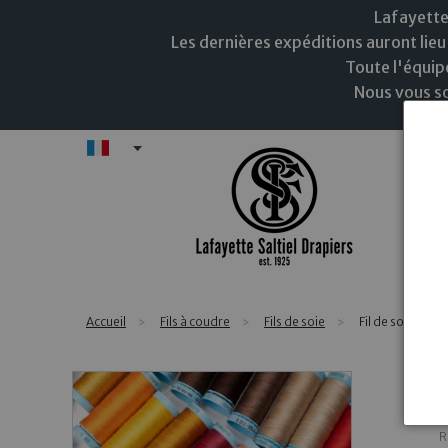
Lafayette
Les dernières expéditions auront lieu 
Toute l'équip
Nous vous so
FR
N
Accueil
Fils à coudre
Fils de soie
Fil de soie Gü
R