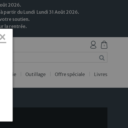
Août 2026.
 à partir du Lundi
Lundi
31
Août
2026.
votre soutien.
r la rentrée.
×
0
ercerie
Outillage
Offre spéciale
Livres