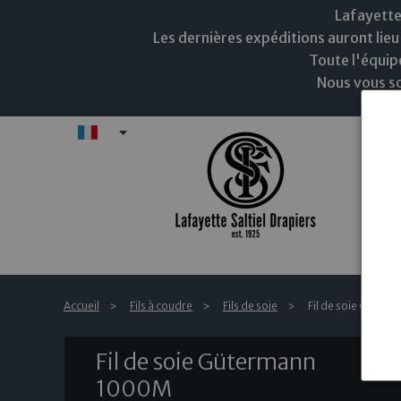
Lafayette
Les dernières expéditions auront lieu 
Toute l'équip
Nous vous so
FR
N
Accueil
Fils à coudre
Fils de soie
Fil de soie Güter
Fil de soie Gütermann
1000M