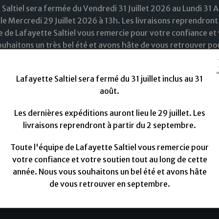
 Saltiel sera fermée du Vendredi 31 Juillet 2026 au Lundi 31 
le Mercredi 29 Juillet 2026 à 13h. Les livraisons reprendront
e de Lafayette Saltiel vous remercie pour votre confiance et 
uhaitons un très bel été et avons hâte de vous retrouver pou
Lafayette Saltiel sera fermé du 31 juillet inclus au 31
août.
Les dernières expéditions auront lieu le 29 juillet. Les
livraisons reprendront à partir du 2 septembre.
ouveautées
Tissus
Doublure
Fils à coudre
M
Toute l'équipe de Lafayette Saltiel vous remercie pour
votre confiance et votre soutien tout au long de cette
mann 1000M
année. Nous vous souhaitons un bel été et avons hâte
de vous retrouver en septembre.