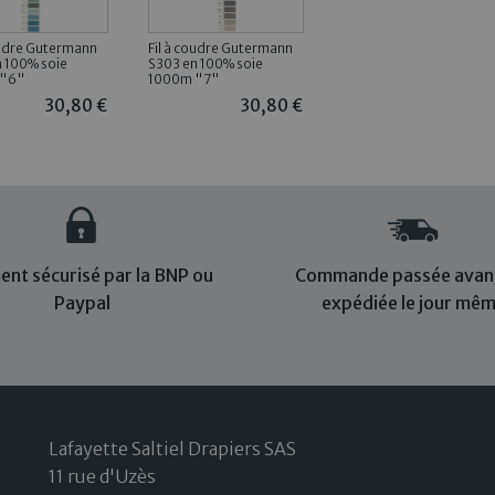
oudre Gutermann
Fil à coudre Gutermann
 100% soie
S303 en 100% soie
 "6"
1000m "7"
30,80 €
30,80 €
ent sécurisé par la BNP ou
Commande passée avant
Paypal
expédiée le jour mê
Lafayette Saltiel Drapiers SAS
11 rue d'Uzès