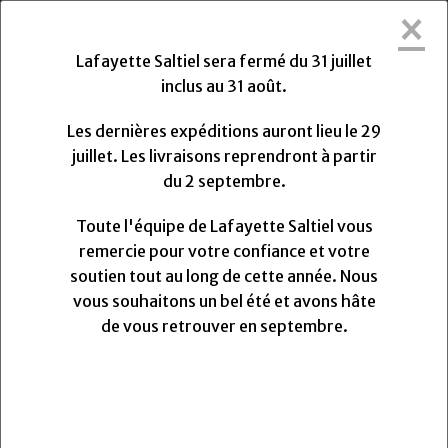
×
Lafayette Saltiel sera fermée du Vendredi
31 Juillet 2026 au Lundi 31 Août 2026.
Lafayette Saltiel sera fermé du 31 juillet
Les dernières expéditions auront lieu le Mercredi 29
inclus au 31 août.
Juillet 2026 à 13h. Les livraisons reprendront à partir
du Lundi
Lundi
31
Août
2026.
Les dernières expéditions auront lieu le 29
Toute l'équipe de Lafayette Saltiel vous remercie
juillet. Les livraisons reprendront à partir
pour votre confiance et votre soutien.
du 2 septembre.
Nous vous souhaitons un très bel été et avons hâte
de vous retrouver pour la rentrée.
Toute l'équipe de Lafayette Saltiel vous
remercie pour votre confiance et votre
soutien tout au long de cette année. Nous
0
vous souhaitons un bel été et avons hâte
MENU
de vous retrouver en septembre.