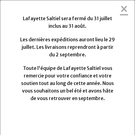
×
Lafayette Saltiel sera fermée du Vendredi
31 Juillet 2026 au Lundi 31 Août 2026.
Lafayette Saltiel sera fermé du 31 juillet
Les dernières expéditions auront lieu le Mercredi 29
inclus au 31 août.
Juillet 2026 à 13h. Les livraisons reprendront à partir
du Lundi
Lundi
31
Août
2026.
Les dernières expéditions auront lieu le 29
Toute l'équipe de Lafayette Saltiel vous remercie
juillet. Les livraisons reprendront à partir
pour votre confiance et votre soutien.
du 2 septembre.
Nous vous souhaitons un très bel été et avons hâte
de vous retrouver pour la rentrée.
Toute l'équipe de Lafayette Saltiel vous
remercie pour votre confiance et votre
soutien tout au long de cette année. Nous
0
vous souhaitons un bel été et avons hâte
MENU
de vous retrouver en septembre.