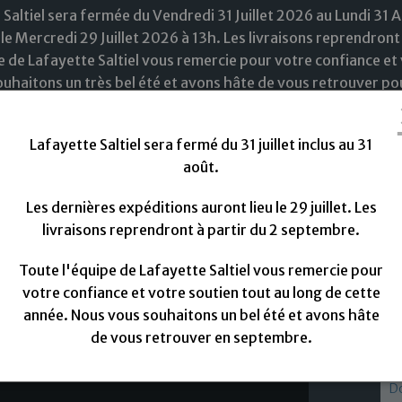
 Saltiel sera fermée du Vendredi 31 Juillet 2026 au Lundi 31 
le Mercredi 29 Juillet 2026 à 13h. Les livraisons reprendront
e de Lafayette Saltiel vous remercie pour votre confiance et 
uhaitons un très bel été et avons hâte de vous retrouver pou
Lafayette Saltiel sera fermé du 31 juillet inclus au 31
août.
Les dernières expéditions auront lieu le 29 juillet. Les
livraisons reprendront à partir du 2 septembre.
ouveautées
Tissus
Doublure
Fils à coudre
M
Toute l'équipe de Lafayette Saltiel vous remercie pour
votre confiance et votre soutien tout au long de cette
année. Nous vous souhaitons un bel été et avons hâte
de vous retrouver en septembre.
Do
D