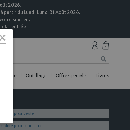
Août 2026.
 à partir du Lundi
Lundi
31
Août
2026.
votre soutien.
r la rentrée.
×
0
ercerie
Outillage
Offre spéciale
Livres
ublure pour veste
oublure pour manteau