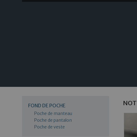
NOT
FOND DE POCHE
Poche de manteau
Poche de pantalon
Poche de veste