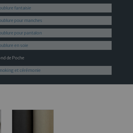
ublure fantaisie
oublure pour manches
oublure pour pantalon
ublure en soie
ond de Poche
moking et cérémonie