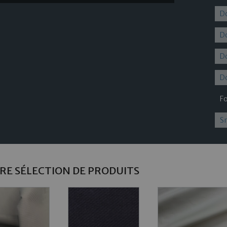
Do
D
D
Do
F
S
RE SÉLECTION DE PRODUITS