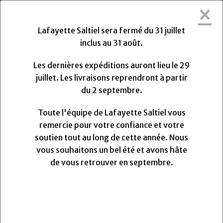
×
Lafayette Saltiel sera fermée du Vendredi
31 Juillet 2026 au Lundi 31 Août 2026.
Lafayette Saltiel sera fermé du 31 juillet
Les dernières expéditions auront lieu le Mercredi 29
inclus au 31 août.
Juillet 2026 à 13h. Les livraisons reprendront à partir
du Lundi
Lundi
31
Août
2026.
Les dernières expéditions auront lieu le 29
Toute l'équipe de Lafayette Saltiel vous remercie
juillet. Les livraisons reprendront à partir
pour votre confiance et votre soutien.
du 2 septembre.
Nous vous souhaitons un très bel été et avons hâte
de vous retrouver pour la rentrée.
Toute l'équipe de Lafayette Saltiel vous
remercie pour votre confiance et votre
soutien tout au long de cette année. Nous
0
vous souhaitons un bel été et avons hâte
MENU
de vous retrouver en septembre.
Cordonnet de soie Gütermann 30m