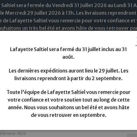
 Saltiel sera fermée du Vendredi 31 Juillet 2026 au Lundi 31 
le Mercredi 29 Juillet 2026 à 13h. Les livraisons reprendront
e de Lafayette Saltiel vous remercie pour votre confiance et 
uhaitons un très bel été et avons hâte de vous retrouver pou
Lafayette Saltiel sera fermé du 31 juillet inclus au 31
août.
Les dernières expéditions auront lieu le 29 juillet. Les
livraisons reprendront à partir du 2 septembre.
ouveautées
Tissus
Doublure
Fils à coudre
M
Toute l'équipe de Lafayette Saltiel vous remercie pour
lettes
Epaulettes blanches en ouate
votre confiance et votre soutien tout au long de cette
année. Nous vous souhaitons un bel été et avons hâte
de vous retrouver en septembre.
Epaulettes blanches en ouate
éférence : RL10