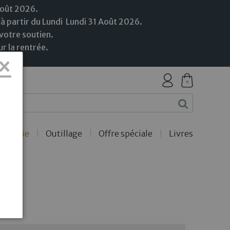
Août 2026.
 à partir du Lundi
Lundi
31
Août
2026.
votre soutien.
r la rentrée.
×
0
ercerie
Outillage
Offre spéciale
Livres