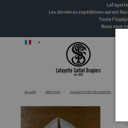
Lafayette
Les dernières expéditions auront lieu 
Toute l'équip
Nous vous so
FR
N
Accueil
Mercerie
Epaule et tête de manche
Epau
R