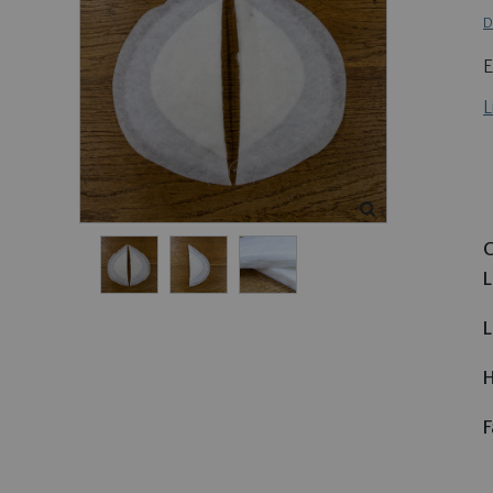
D
E
L
L
L
H
F