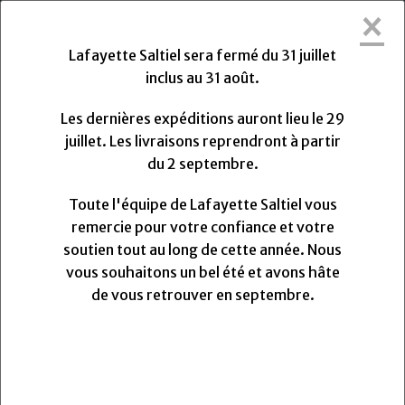
×
Lafayette Saltiel sera fermée du Vendredi
31 Juillet 2026 au Lundi 31 Août 2026.
Lafayette Saltiel sera fermé du 31 juillet
Les dernières expéditions auront lieu le Mercredi 29
inclus au 31 août.
Juillet 2026 à 13h. Les livraisons reprendront à partir
du Lundi
Lundi
31
Août
2026.
Les dernières expéditions auront lieu le 29
Toute l'équipe de Lafayette Saltiel vous remercie
juillet. Les livraisons reprendront à partir
pour votre confiance et votre soutien.
du 2 septembre.
Nous vous souhaitons un très bel été et avons hâte
de vous retrouver pour la rentrée.
Toute l'équipe de Lafayette Saltiel vous
remercie pour votre confiance et votre
soutien tout au long de cette année. Nous
0
vous souhaitons un bel été et avons hâte
MENU
de vous retrouver en septembre.
Toile à plastron