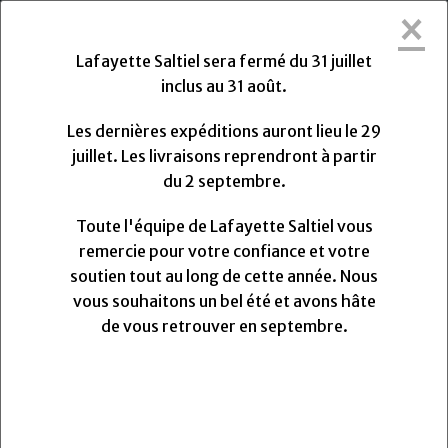
×
Lafayette Saltiel sera fermée du Vendredi
31 Juillet 2026 au Lundi 31 Août 2026.
Lafayette Saltiel sera fermé du 31 juillet
Les dernières expéditions auront lieu le Mercredi 29
inclus au 31 août.
Juillet 2026 à 13h. Les livraisons reprendront à partir
du Lundi
Lundi
31
Août
2026.
Les dernières expéditions auront lieu le 29
Toute l'équipe de Lafayette Saltiel vous remercie
juillet. Les livraisons reprendront à partir
pour votre confiance et votre soutien.
du 2 septembre.
Nous vous souhaitons un très bel été et avons hâte
de vous retrouver pour la rentrée.
Toute l'équipe de Lafayette Saltiel vous
remercie pour votre confiance et votre
soutien tout au long de cette année. Nous
0
vous souhaitons un bel été et avons hâte
MENU
de vous retrouver en septembre.
Fil a coudre Coats Tre Cerchi 100%