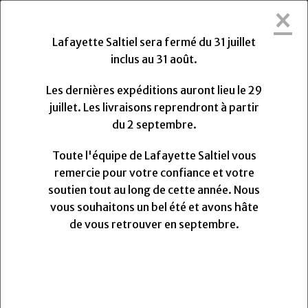
×
Lafayette Saltiel sera fermée du Vendredi
31 Juillet 2026 au Lundi 31 Août 2026.
Lafayette Saltiel sera fermé du 31 juillet
Les dernières expéditions auront lieu le Mercredi 29
inclus au 31 août.
Juillet 2026 à 13h. Les livraisons reprendront à partir
du Lundi
Lundi
31
Août
2026.
Les dernières expéditions auront lieu le 29
Toute l'équipe de Lafayette Saltiel vous remercie
juillet. Les livraisons reprendront à partir
pour votre confiance et votre soutien.
du 2 septembre.
Nous vous souhaitons un très bel été et avons hâte
de vous retrouver pour la rentrée.
Toute l'équipe de Lafayette Saltiel vous
remercie pour votre confiance et votre
soutien tout au long de cette année. Nous
0
vous souhaitons un bel été et avons hâte
MENU
de vous retrouver en septembre.
Fils mara 120 Gütermann "16"