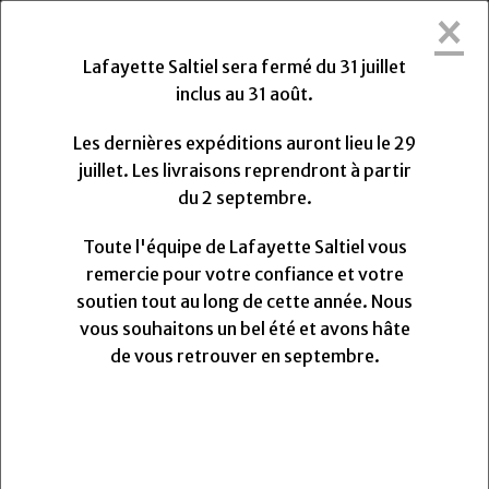
×
Lafayette Saltiel sera fermée du Vendredi
31 Juillet 2026 au Lundi 31 Août 2026.
Lafayette Saltiel sera fermé du 31 juillet
Les dernières expéditions auront lieu le Mercredi 29
inclus au 31 août.
Juillet 2026 à 13h. Les livraisons reprendront à partir
du Lundi
Lundi
31
Août
2026.
Les dernières expéditions auront lieu le 29
Toute l'équipe de Lafayette Saltiel vous remercie
juillet. Les livraisons reprendront à partir
pour votre confiance et votre soutien.
du 2 septembre.
Nous vous souhaitons un très bel été et avons hâte
de vous retrouver pour la rentrée.
Toute l'équipe de Lafayette Saltiel vous
remercie pour votre confiance et votre
soutien tout au long de cette année. Nous
0
vous souhaitons un bel été et avons hâte
MENU
de vous retrouver en septembre.
Fil mara 120 Gütermann "30"