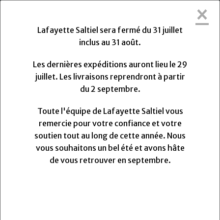
×
Lafayette Saltiel sera fermée du Vendredi
31 Juillet 2026 au Lundi 31 Août 2026.
Lafayette Saltiel sera fermé du 31 juillet
Les dernières expéditions auront lieu le Mercredi 29
inclus au 31 août.
Juillet 2026 à 13h. Les livraisons reprendront à partir
du Lundi
Lundi
31
Août
2026.
Les dernières expéditions auront lieu le 29
Toute l'équipe de Lafayette Saltiel vous remercie
juillet. Les livraisons reprendront à partir
pour votre confiance et votre soutien.
du 2 septembre.
Nous vous souhaitons un très bel été et avons hâte
de vous retrouver pour la rentrée.
Toute l'équipe de Lafayette Saltiel vous
remercie pour votre confiance et votre
soutien tout au long de cette année. Nous
0
vous souhaitons un bel été et avons hâte
MENU
de vous retrouver en septembre.
Bouton corozo 4 trous en cuvette