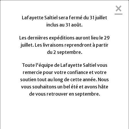
×
Lafayette Saltiel sera fermée du Vendredi
31 Juillet 2026 au Lundi 31 Août 2026.
Lafayette Saltiel sera fermé du 31 juillet
Les dernières expéditions auront lieu le Mercredi 29
inclus au 31 août.
Juillet 2026 à 13h. Les livraisons reprendront à partir
du Lundi
Lundi
31
Août
2026.
Les dernières expéditions auront lieu le 29
Toute l'équipe de Lafayette Saltiel vous remercie
juillet. Les livraisons reprendront à partir
pour votre confiance et votre soutien.
du 2 septembre.
Nous vous souhaitons un très bel été et avons hâte
de vous retrouver pour la rentrée.
Toute l'équipe de Lafayette Saltiel vous
remercie pour votre confiance et votre
soutien tout au long de cette année. Nous
0
vous souhaitons un bel été et avons hâte
MENU
de vous retrouver en septembre.
Aiguilles machine industriel GROZ-