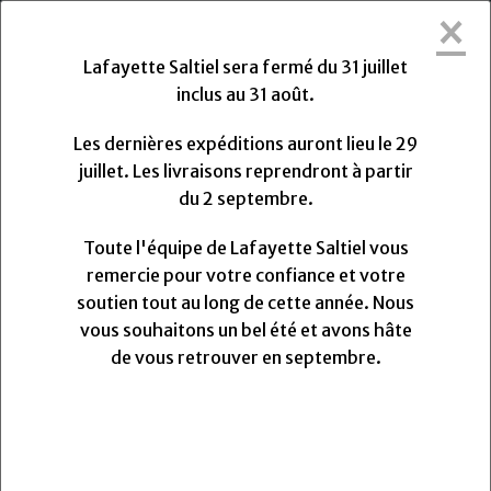
×
Lafayette Saltiel sera fermée du Vendredi
31 Juillet 2026 au Lundi 31 Août 2026.
Lafayette Saltiel sera fermé du 31 juillet
Les dernières expéditions auront lieu le Mercredi 29
inclus au 31 août.
Juillet 2026 à 13h. Les livraisons reprendront à partir
du Lundi
Lundi
31
Août
2026.
Les dernières expéditions auront lieu le 29
Toute l'équipe de Lafayette Saltiel vous remercie
juillet. Les livraisons reprendront à partir
pour votre confiance et votre soutien.
du 2 septembre.
Nous vous souhaitons un très bel été et avons hâte
de vous retrouver pour la rentrée.
Toute l'équipe de Lafayette Saltiel vous
remercie pour votre confiance et votre
soutien tout au long de cette année. Nous
0
vous souhaitons un bel été et avons hâte
MENU
de vous retrouver en septembre.
Passepoil coton