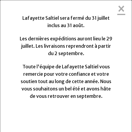
×
Lafayette Saltiel sera fermée du Vendredi
31 Juillet 2026 au Lundi 31 Août 2026.
Lafayette Saltiel sera fermé du 31 juillet
Les dernières expéditions auront lieu le Mercredi 29
inclus au 31 août.
Juillet 2026 à 13h. Les livraisons reprendront à partir
du Lundi
Lundi
31
Août
2026.
Les dernières expéditions auront lieu le 29
Toute l'équipe de Lafayette Saltiel vous remercie
juillet. Les livraisons reprendront à partir
pour votre confiance et votre soutien.
du 2 septembre.
Nous vous souhaitons un très bel été et avons hâte
de vous retrouver pour la rentrée.
Toute l'équipe de Lafayette Saltiel vous
remercie pour votre confiance et votre
soutien tout au long de cette année. Nous
0
vous souhaitons un bel été et avons hâte
MENU
de vous retrouver en septembre.
Fil mousse texturé Gütermann